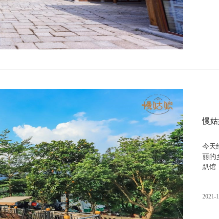
慢姑
今天
丽的
趴馆
2021-1