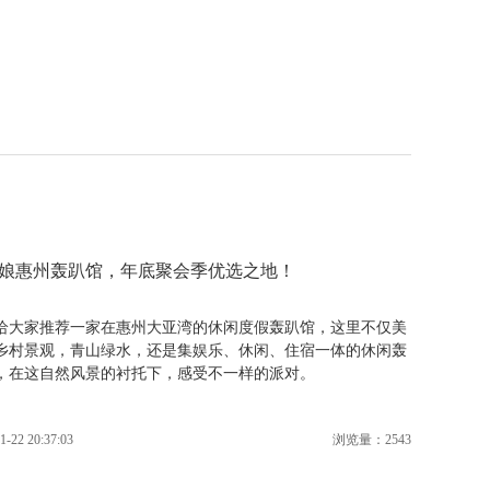
娘惠州轰趴馆，年底聚会季优选之地！
给大家推荐一家在惠州大亚湾的休闲度假轰趴馆，这里不仅美
乡村景观，青山绿水，还是集娱乐、休闲、住宿一体的休闲轰
，在这自然风景的衬托下，感受不一样的派对。
1-22 20:37:03
浏览量：2543