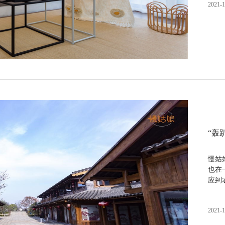
2021-1
“轰
慢姑
也在
应到
2021-1