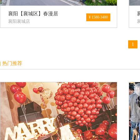
襄阳【襄城区】春漫居
¥ 1580-3480
襄阳襄城店
1
| 热门推荐