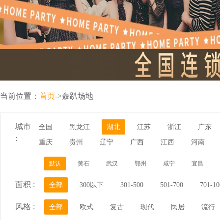
当前位置：
首页
->轰趴场地
城市
全国
黑龙江
湖北
江苏
浙江
广东
:
重庆
贵州
辽宁
广西
江西
河南
默认
黄石
武汉
鄂州
咸宁
宜昌
面积 :
全部
300以下
301-500
501-700
701-10
风格 :
全部
欧式
复古
现代
民居
流行